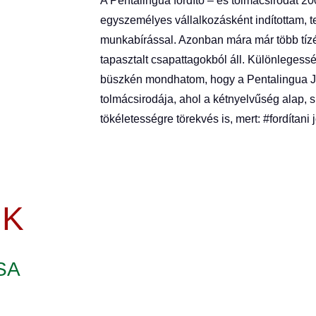
A Pentalingua fordító – és tolmácsirodát 2
egyszemélyes vállalkozásként indítottam, t
munkabírással. Azonban mára már több tízé
tapasztalt csapattagokból áll. Különleges
büszkén mondhatom, hogy a Pentalingua J
tolmácsirodája, ahol a kétnyelvűség alap, s
tökéletességre törekvés is, mert: #fordítani j
NK
SA