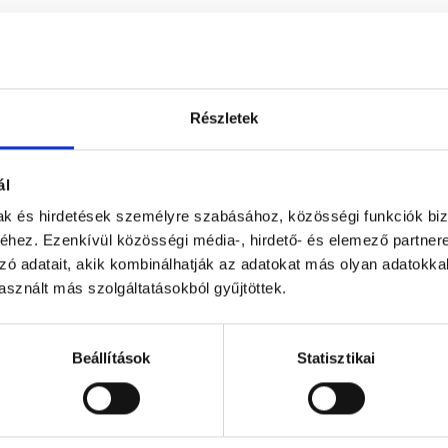
ELVRE FORDÍTUNK
Részletek
ál
mak és hirdetések személyre szabásához, közösségi funkciók biz
ELEINK MONDTÁK
hez. Ezenkívül közösségi média-, hirdető- és elemező partner
zó adatait, akik kombinálhatják az adatokat más olyan adatokka
sznált más szolgáltatásokból gyűjtöttek.
almasságot mutattak a nemzetközi befektetési k
Beállítások
Statisztikai
zájuk, mindent gyorsan és hatékonyan megoldott
ofesszionális munkát végeztek, hanem emberil
 szolgáltatásnál a legnagyobb hozzáadott értéket