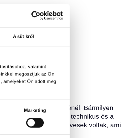
A sütikről
tosításához, valamint
einkkel megosztjuk az Ön
l, amelyeket Ön adott meg
onferenciánk szervezésénél. Bármilyen
Marketing
ak. A kapcsolattartó, a technikus és a
eg is közvetlenek, kedvesek voltak, ami
 jelenti."