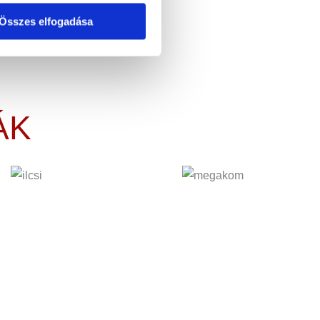
Összes elfogadása
ÁK