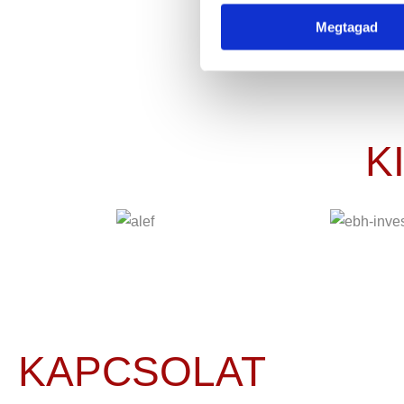
Megtagad
K
KAPCSOLAT