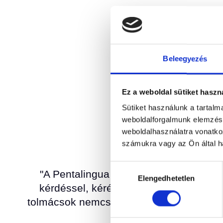
21 NY
Beleegyezés
Ez a weboldal sütiket haszn
Sütiket használunk a tartal
ÜGYF
weboldalforgalmunk elemzésé
weboldalhasználatra vonatko
számukra vagy az Ön által ha
Hozzájárulás
"A Pentalingua kollégái végtelen rug
Elengedhetetlen
kiválasztása
kérdéssel, kéréssel fordulhattunk hoz
tolmácsok nemcsak magas színvonalú, pr
egy ilyen