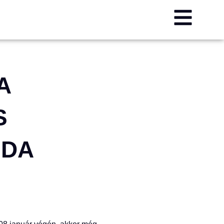
A
S
ODA