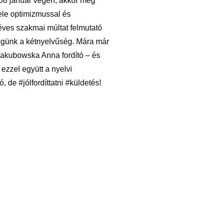
008 január végén, akkor még
ele optimizmussal és
ves szakmai múltat felmutató
ségünk a kétnyelvűség. Mára már
akubowska Anna fordító – és
 ezzel együtt a nyelvi
ó, de #jólfordíttatni #küldetés!