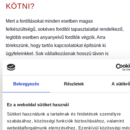
KÖTNI?
Mert a fordításokat minden esetben magas
felkészültségű, sokéves fordítói tapasztalattal rendelkező,
legtöbb esetben anyanyelvű fordítók végzik. Arra
törekszünk, hogy tartós kapcsolatokat építsünk ki
ügyfeleinkkel. Sok vállalkozásnak hosszú távon is
szüksége van fordítási és tolmácsolási szolgáltatásokra,
számukra minden lehetőség adott, hogy
keretszerződésekben meghatározott feltételekkel és
Beleegyezés
Részletek
A sütikrő
maximált fordítási, tolmácsolási díjakkal dolgozzunk
együtt.
Ez a weboldal sütiket használ
„Legtöbb ügyfelünkkel már szinte saját belső nyelvi
Sütiket használunk a tartalmak és hirdetések személyre
osztályként dolgozunk együtt. Saját ügyfélmenedzsert,
szabásához, közösségi funkciók biztosításához, valamint
weboldalforgalmunk elemzéséhez. Ezenkívül közösségi méd
szakmai speciális szakfordítókat tartunk fenn számukra,