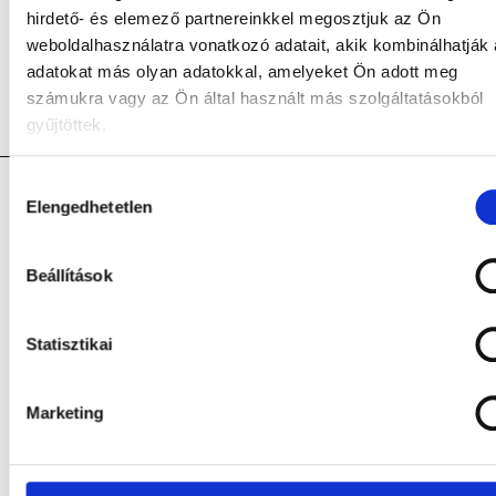
hirdető- és elemező partnereinkkel megosztjuk az Ön
akik kiemelten foglalkoznak a a partnereinktől érkezett
weboldalhasználatra vonatkozó adatait, akik kombinálhatják
munkák elvégzésével.”
adatokat más olyan adatokkal, amelyeket Ön adott meg
számukra vagy az Ön által használt más szolgáltatásokból
gyűjtöttek.
Hozzájárulás
Elengedhetetlen
kiválasztása
Beállítások
KAPCSOLAT
Statisztikai
TELEFONSZÁM:
+36 30 318 8399
E-MAIL CÍM:
anna@pentalingua.com
Marketing
SZÉKHELY:
2330 Dunaharaszti, Kinizsi ltp. 2A/1/07