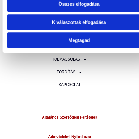
POSTÁZÁSI CÍM:
2330 Dunaharaszti, Kinizsi ltp. 2A/1/07
Összes elfogadása
Kiválaszottak elfogadása
OLDALAK
Megtagad
MEDIÁCIÓ
TOLMÁCSOLÁS
FORDÍTÁS
KAPCSOLAT
Általános Szerződési Feltételek
Adatvédelmi Nyilatkozat